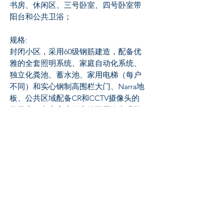
书房、休闲区、三号卧室、四号卧室带
阳台和公共卫浴；
规格:
封闭小区，采用60级钢筋建造，配备优
雅的全套照明系统、家庭自动化系统、
独立化粪池、蓄水池、家用电梯（每户
不同）和实心钢制高围栏大门、Narra地
板、公共区域配备CR和CCTV摄像头的
警卫室、车库高度可容纳两层汽车升降
机，并配备咸水游泳池；
开发商的价目表和地块平面图可应要求
提供；
仅限直接买家；
欢迎预约看房！
Sheila Tang
#09561288339