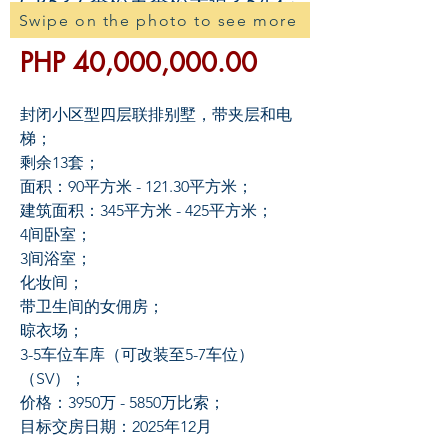
GR532 奎松市奎松大道3-5车位
Swipe on the photo to see more
联排别墅预售
價
PHP 40,000,000.00
格
封闭小区型四层联排别墅，带夹层和电
梯；
剩余13套；
面积：90平方米 - 121.30平方米；
建筑面积：345平方米 - 425平方米；
4间卧室；
3间浴室；
化妆间；
带卫生间的女佣房；
晾衣场；
3-5车位车库（可改装至5-7车位）
（SV）；
价格：3950万 - 5850万比索；
目标交房日期：2025年12月